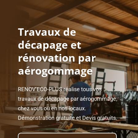
Travaux de
décapage et
rénovation par
aérogommage
RENOV’ECO-PLUS réalise tous vos
travaux de décapage par aérogommage,
chez vous ou en nos locaux.
Démonstration gratuite et Devis gratuits.